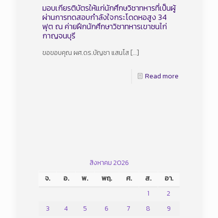
มอบเกียรติบัตรให้แก่นักศึกษวิชาทหารที่เป็นผู้
ผ่านการทดสอบกำลังใจกระโดดหอสูง 34
ฟุต ณ ค่ายฝึกนักศึกษาวิชาทหารเขาชนไก่
กาญจนบุรี
ขอขอบคุณ ผศ.ดร.บัญชา แสนโส
[…]
Read more
สิงหาคม 2026
จ.
อ.
พ.
พฤ.
ศ.
ส.
อา.
1
2
3
4
5
6
7
8
9