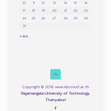
10
11
12
13
14
15
16
17
18
19
20
21
22
23
24
25
26
27
28
29
30
31
« พ.ค.
Copyright © 2016 www.ids.rmutt.ac.th
Rajamangala University of Technology
Thanyaburi