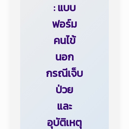
: แบบ
ฟอร์ม
คนไข้
นอก
กรณีเจ็บ
ป่วย
และ
อุบัติเหตุ