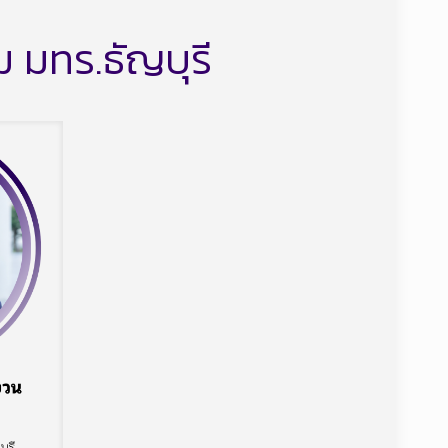
 มทร.ธัญบุรี