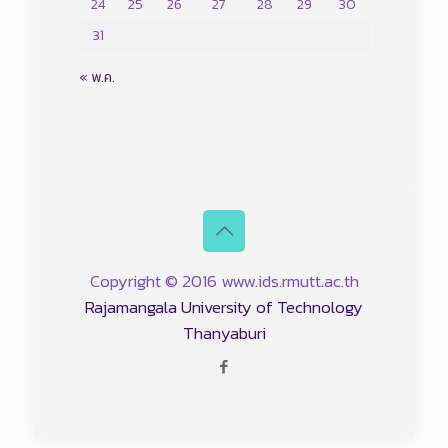
24
25
26
27
28
29
30
31
« พ.ค.
Copyright © 2016 www.ids.rmutt.ac.th
Rajamangala University of Technology
Thanyaburi