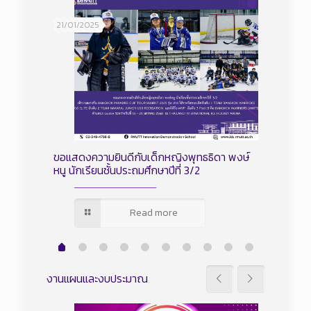
21/01/2025
18/01/20
ศิริ
ขอแสดงความยินดีกับเด็กหญิงพุทธธิดา พงษ์
ขอแสดงค
หนู นักเรียนชั้นประถมศึกษาปีที่ 3/2
บุญนาค น
Read more
งานแผนและงบประมาณ