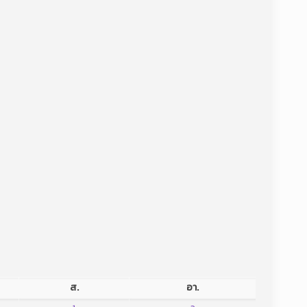
ส.
อา.