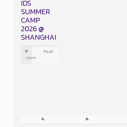
IDS
SUMMER
CAMP
2026 @
SHANGHAI
Read
more
จ.
อ.