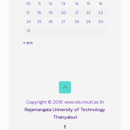
10
11
12
13
14
15
16
17
18
19
20
21
22
23
24
25
26
27
28
29
30
31
« พ.ค.
Copyright © 2016 www.ids.rmutt.ac.th
Rajamangala University of Technology
Thanyaburi