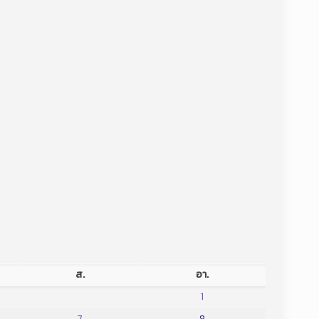
ส.
อา.
1
7
8