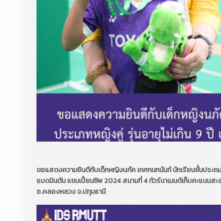
ขอแสดงความยินดีกับเด็กหญิงนภัค เกศกนกนันท์ นักเรียนชั้นประถมศึ
แบดมินตัน แชมเปี้ยนชิพ 2024 สนามที่ 4 ทัวร์นาเมนต์เก็บคะแน
อ.คลองหลวง จ.ปทุมธานี