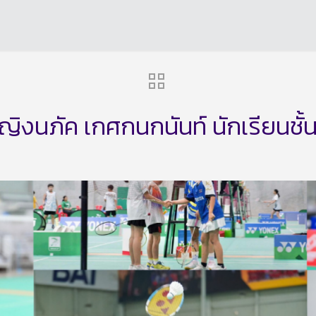
งนภัค เกศกนกนันท์ นักเรียนชั้น