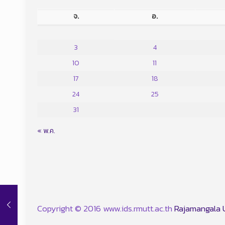
จ.
อ.
3
4
10
11
17
18
24
25
31
« พ.ค.
Copyright © 2016 www.ids.rmutt.ac.th
Rajamangala U